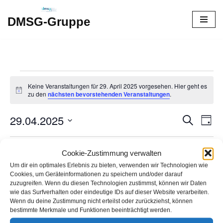
DMSG-Gruppe
Zum
Inhalt
springen
Keine Veranstaltungen für 29. April 2025 vorgesehen. Hier geht es
Hinweis
zu den
nächsten bevorstehenden Veranstaltungen
.
29.04.2025
Verans
Ver
Suche
Tag
Ans
Datum
Suche
Nav
wählen.
Vorheriger Tag
Nächster Tag
Cookie-Zustimmung verwalten
und
Um dir ein optimales Erlebnis zu bieten, verwenden wir Technologien wie
Ansich
Cookies, um Geräteinformationen zu speichern und/oder darauf
Kalender abonnieren
zuzugreifen. Wenn du diesen Technologien zustimmst, können wir Daten
Naviga
wie das Surfverhalten oder eindeutige IDs auf dieser Website verarbeiten.
Wenn du deine Zustimmung nicht erteilst oder zurückziehst, können
bestimmte Merkmale und Funktionen beeinträchtigt werden.