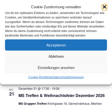
Oktober 2026
Cookie-Zustimmung verwalten
Um dir ein optimales Erlebnis zu bieten, verwenden wir Technologien wie
Oktober 26 @ 17:30
-
19:30
MO.
Cookies, um Geräteinformationen zu speichern und/oder darauf
26
MS Treffen Oktober 2026
zuzugreifen. Wenn du diesen Technologien zustimmst, können wir Daten
wie das Surfverhalten oder eindeutige IDs auf dieser Website verarbeiten.
MS Gruppen Treffen
Kirchgasse 16, Gemeindehaus, Miehlen
Wenn du deine Zustimmung nicht erteilst oder zurückziehst, können
bestimmte Merkmale und Funktionen beeinträchtigt werden.
November 2026
Akzeptieren
November 23 @ 17:30
-
19:30
MO.
Ablehnen
23
MS Treffen November 2026
MS Gruppen Treffen
Kirchgasse 16, Gemeindehaus, Miehlen
Einstellungen ansehen
Cookie-Richtlinie
Datenschutz
Impressum
Dezember 2026
Dezember 21 @ 17:30
-
19:30
MO.
21
MS Treffen & Weihnachtsfeier Dezember 2026
MS Gruppen Treffen
Kirchgasse 16, Gemeindehaus, Miehlen