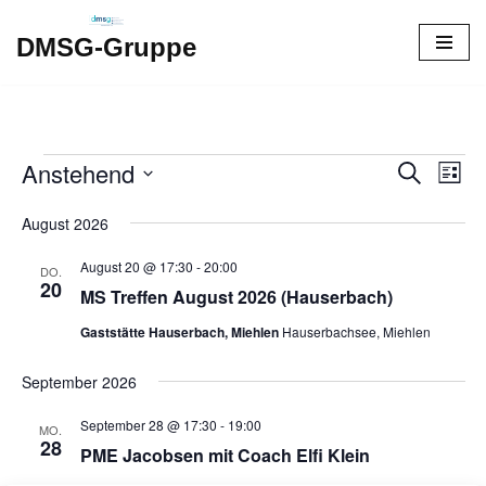
DMSG-Gruppe
Zum
Inhalt
springen
Anstehend
Verans
Ver
Suche
Liste
Ans
Datum
Suche
August 2026
Nav
wählen.
und
August 20 @ 17:30
-
20:00
DO.
20
Ansich
MS Treffen August 2026 (Hauserbach)
Naviga
Gaststätte Hauserbach, Miehlen
Hauserbachsee, Miehlen
September 2026
September 28 @ 17:30
-
19:00
MO.
28
PME Jacobsen mit Coach Elfi Klein