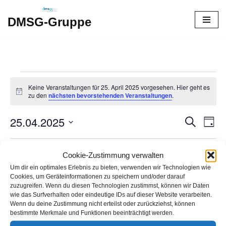
DMSG-Gruppe
Zum
Inhalt
springen
Keine Veranstaltungen für 25. April 2025 vorgesehen. Hier geht es
Hinweis
zu den
nächsten bevorstehenden Veranstaltungen
.
25.04.2025
Verans
Ver
Suche
Tag
Ans
Datum
Suche
Nav
wählen.
Vorheriger Tag
Nächster Tag
Cookie-Zustimmung verwalten
und
Um dir ein optimales Erlebnis zu bieten, verwenden wir Technologien wie
Ansich
Cookies, um Geräteinformationen zu speichern und/oder darauf
Kalender abonnieren
zuzugreifen. Wenn du diesen Technologien zustimmst, können wir Daten
Naviga
wie das Surfverhalten oder eindeutige IDs auf dieser Website verarbeiten.
Wenn du deine Zustimmung nicht erteilst oder zurückziehst, können
bestimmte Merkmale und Funktionen beeinträchtigt werden.